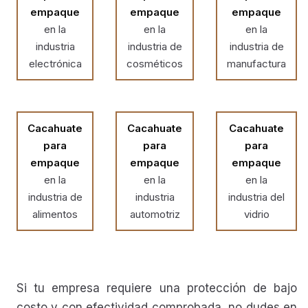
empaque
empaque
empaque
en la
en la
en la
industria
industria de
industria de
electrónica
cosméticos
manufactura
Cacahuate
Cacahuate
Cacahuate
para
para
para
empaque
empaque
empaque
en la
en la
en la
industria de
industria
industria del
alimentos
automotriz
vidrio
Si tu empresa requiere una protección de bajo
costo y con efectividad comprobada, no dudes en